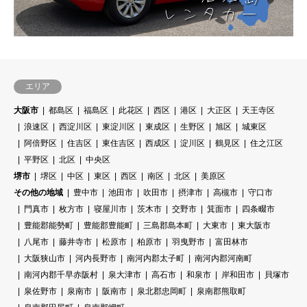
エリア
大阪市
都島区
福島区
此花区
西区
港区
大正区
天王寺区
浪速区
西淀川区
東淀川区
東成区
生野区
旭区
城東区
阿倍野区
住吉区
東住吉区
西成区
淀川区
鶴見区
住之江区
平野区
北区
中央区
堺市
堺区
中区
東区
西区
南区
北区
美原区
その他の地域
豊中市
池田市
吹田市
摂津市
高槻市
守口市
門真市
枚方市
寝屋川市
茨木市
交野市
箕面市
四条畷市
豊能郡能勢町
豊能郡豊能町
三島郡島本町
大東市
東大阪市
八尾市
藤井寺市
松原市
柏原市
羽曳野市
富田林市
大阪狭山市
河内長野市
南河内郡太子町
南河内郡河南町
南河内郡千早赤阪村
泉大津市
高石市
和泉市
岸和田市
貝塚市
泉佐野市
泉南市
阪南市
泉北郡忠岡町
泉南郡熊取町