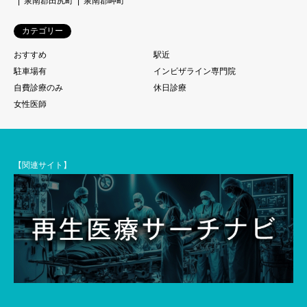
泉南郡田尻町
泉南郡岬町
カテゴリー
おすすめ
駅近
駐車場有
インビザライン専門院
自費診療のみ
休日診療
女性医師
【関連サイト】